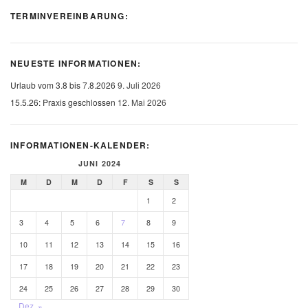
TER­MIN­VER­EIN­BA­RUNG:
NEUESTE INFORMATIONEN:
Urlaub vom 3.8 bis 7.8.2026
9. Juli 2026
15.5.26: Praxis geschlossen
12. Mai 2026
INFORMATIONEN-KALENDER:
JUNI 2024
M
D
M
D
F
S
S
1
2
3
4
5
6
7
8
9
10
11
12
13
14
15
16
17
18
19
20
21
22
23
24
25
26
27
28
29
30
Dez. »