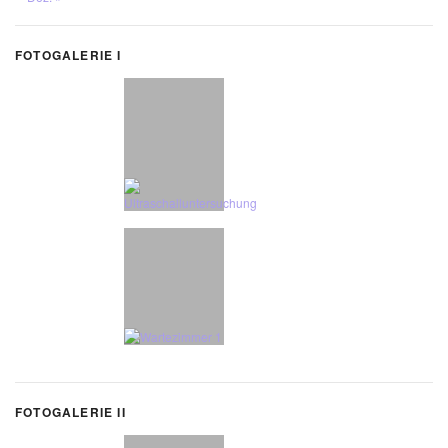
FO­TO­GA­LE­RIE I
FO­TO­GA­LE­RIE II