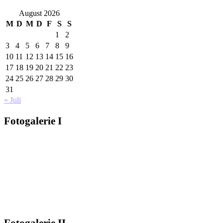
August 2026
M
D
M
D
F
S
S
1
2
3
4
5
6
7
8
9
10
11
12
13
14
15
16
17
18
19
20
21
22
23
24
25
26
27
28
29
30
31
« Juli
Fo­to­ga­le­rie I
Fo­to­ga­le­rie II