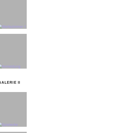
GA­LE­RIE II