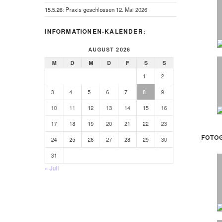
15.5.26: Praxis geschlossen
12. Mai 2026
INFORMATIONEN-KALENDER:
AUGUST 2026
M
D
M
D
F
S
S
1
2
3
4
5
6
7
8
9
10
11
12
13
14
15
16
17
18
19
20
21
22
23
FO­TO­
24
25
26
27
28
29
30
31
« Juli