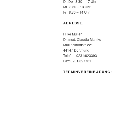
Di, Do 8:30 – 17 Uhr
Mi 8:30 – 13 Uhr
Fr 8:30 – 14 Uhr
ADRESSE:
Hilke Müller
Dr. med. Claudia Mahlke
Mallinckrodtstr. 221
44147 Dortmund
Telefon: 0231/823393
Fax: 0231/827701
TER­MIN­VER­EIN­BA­RUNG: