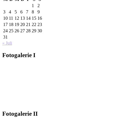
1
2
3
4
5
6
7
8
9
10
11
12
13
14
15
16
17
18
19
20
21
22
23
24
25
26
27
28
29
30
31
« Juli
Fo­to­ga­le­rie I
Fo­to­ga­le­rie II