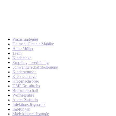
Praxisrundgang
Dr. med. Claudia Mahlke
Hilke Müller
Team
Kinderecke
Empfängnisverhütung
Schwangerschaftsbetreuung
Kinderwunsch
Krebsvorsorge
Krebsnachsorge
DMP Brustkrebs
Brustultraschall
Wechseljahre
Ältere Patientin
Infektionsdiagnostik
Impfungen
Mädchensprechstunde