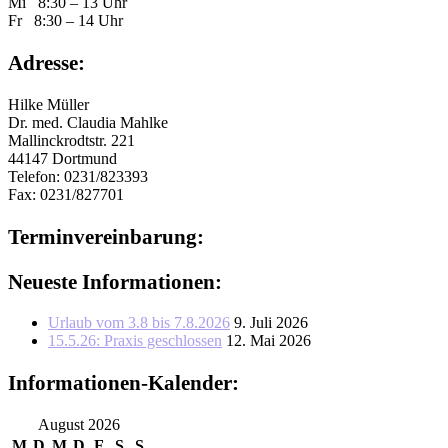
Mi 8:30 – 13 Uhr
Fr 8:30 – 14 Uhr
Adresse:
Hilke Müller
Dr. med. Claudia Mahlke
Mallinckrodtstr. 221
44147 Dortmund
Telefon: 0231/823393
Fax: 0231/827701
Ter­min­ver­ein­ba­rung:
Neueste Informationen:
Urlaub vom 3.8 bis 7.8.2026
9. Juli 2026
15.5.26: Praxis geschlossen
12. Mai 2026
Informationen-Kalender:
August 2026
M
D
M
D
F
S
S